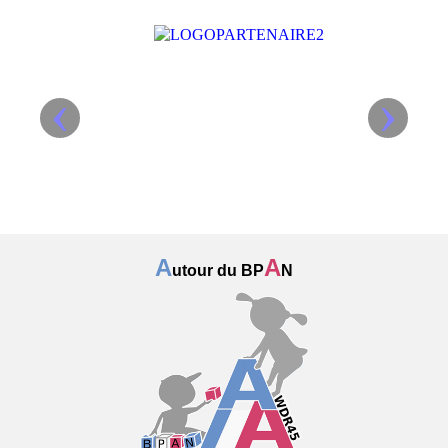
‹
›
A
A
utour du BP
N