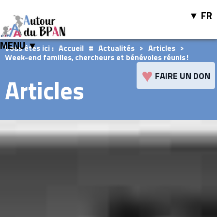
FR
MENU ▼
Vous êtes ici :
Accueil
#
Actualités
>
Articles
>
Week-end familles, chercheurs et bénévoles réunis!
♥
FAIRE UN DON
Articles