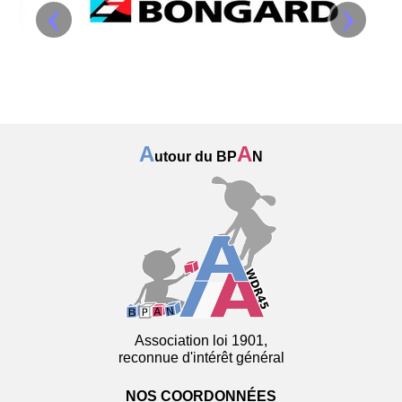
‹
›
A
A
utour du BP
N
Association loi 1901,
reconnue d'intérêt général
NOS COORDONNÉES