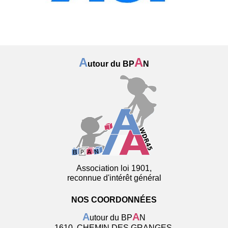
A
A
utour du BP
N
Association loi 1901,
reconnue d'intérêt général
NOS COORDONNÉES
A
A
utour du BP
N
1610, CHEMIN DES GRANGES