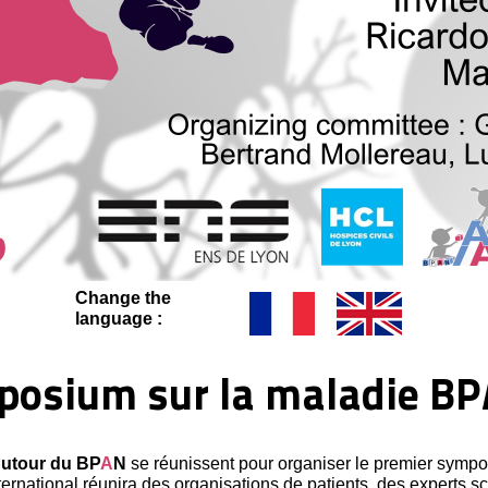
Change the
language :
posium sur la maladie BP
A
utour du BP
A
N
se réunissent pour organiser le premier symp
rnational réunira des organisations de patients, des experts sc