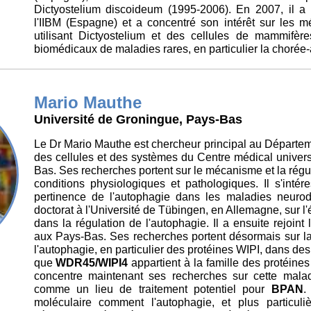
Dictyostelium discoideum (1995-2006). En 2007, il 
l'IIBM (Espagne) et a concentré son intérêt sur les 
utilisant Dictyostelium et des cellules de mammifè
biomédicaux de maladies rares, en particulier la chorée
Mario Mauthe
Université de Groningue, Pays-Bas
Le Dr Mario Mauthe est chercheur principal au Départe
des cellules et des systèmes du Centre médical univers
Bas. Ses recherches portent sur le mécanisme et la régu
conditions physiologiques et pathologiques. Il s'intér
pertinence de l'autophagie dans les maladies neurod
doctorat à l'Université de Tübingen, en Allemagne, sur l
dans la régulation de l'autophagie. Il a ensuite rejoint 
aux Pays-Bas. Ses recherches portent désormais sur l
l'autophagie, en particulier des protéines WIPI, dans de
que
WDR45/WIPI4
appartient à la famille des protéine
concentre maintenant ses recherches sur cette maladi
comme un lieu de traitement potentiel pour
BPAN
.
moléculaire comment l'autophagie, et plus particul