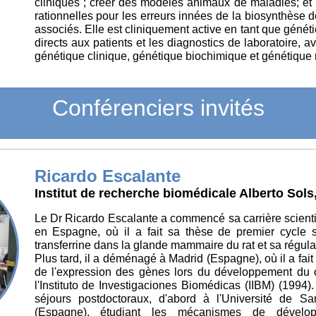
cliniques ; créer des modèles animaux de maladies; et
rationnelles pour les erreurs innées de la biosynthèse 
associés. Elle est cliniquement active en tant que géné
directs aux patients et les diagnostics de laboratoire,
génétique clinique, génétique biochimique et génétique 
Conférenciers invités
Ricardo Escalante
Institut de recherche biomédicale Alberto Sol
Le Dr Ricardo Escalante a commencé sa carrière scientif
en Espagne, où il a fait sa thèse de premier cycle s
transferrine dans la glande mammaire du rat et sa régul
Plus tard, il a déménagé à Madrid (Espagne), où il a fait
de l'expression des gènes lors du développement du c
l'Instituto de Investigaciones Biomédicas (IIBM) (1994). 
séjours postdoctoraux, d'abord à l'Université de S
(Espagne), étudiant les mécanismes de dévelop