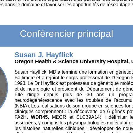
es dans le domaine et favoriser les opportunités de réseautage 
Conférencier principal
Susan J. Hayflick
Oregon Health & Science University Hospital,
Susan Hayflick, MD a terminé une formation en généti
Baltimore et a rejoint le corps professoral de l’Oregon
1993. Le Dr Hayflick est professeur de génétique molécu
et de neurologie et président du Département de géné
Elle dirige depuis plus de 30 ans un progr
neurodégénérescence avec les troubles de l'accumul
(NBIA). Les réalisations de son groupe en sciences fond
cliniques comprennent : la découverte de 6 gènes p
FA2H,
WDR45
, MECR et SLC39A14) ; délimiter l
associées, y compris les physiopathologies moléculaires,
les histoires naturelles cliniques ; développer de nou