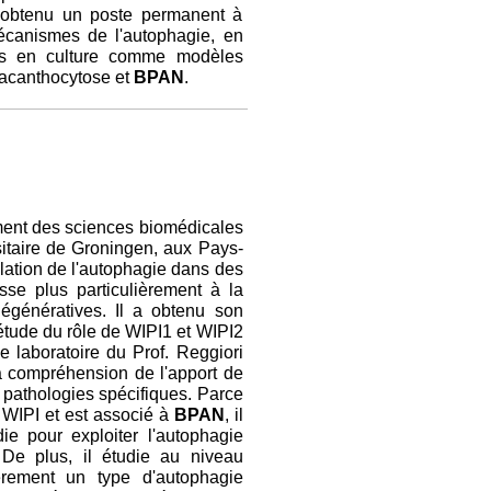
a obtenu un poste permanent à
mécanismes de l'autophagie, en
res en culture comme modèles
-acanthocytose et
BPAN
.
ment des sciences biomédicales
itaire de Groningen, aux Pays-
lation de l'autophagie dans des
esse plus particulièrement à la
égénératives. Il a obtenu son
'étude du rôle de WIPI1 et WIPI2
le laboratoire du Prof. Reggiori
a compréhension de l'apport de
s pathologies spécifiques. Parce
s WIPI et est associé à
BPAN
, il
e pour exploiter l'autophagie
 De plus, il étudie au niveau
ièrement un type d'autophagie