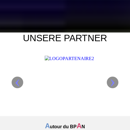
UNSERE PARTNER
‹
›
A
A
utour du BP
N