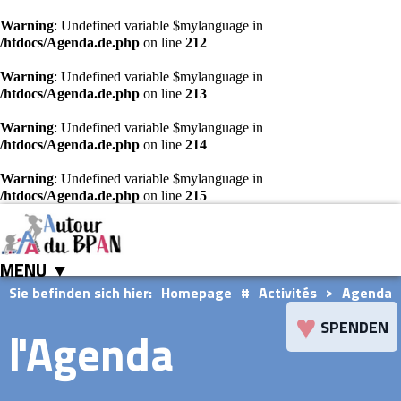
Warning
: Undefined variable $mylanguage in
/htdocs/Agenda.de.php
on line
212
Warning
: Undefined variable $mylanguage in
/htdocs/Agenda.de.php
on line
213
Warning
: Undefined variable $mylanguage in
/htdocs/Agenda.de.php
on line
214
Warning
: Undefined variable $mylanguage in
/htdocs/Agenda.de.php
on line
215
MENU ▼
Sie befinden sich hier:
Homepage
#
Activités
>
Agenda
♥
SPENDEN
l'Agenda