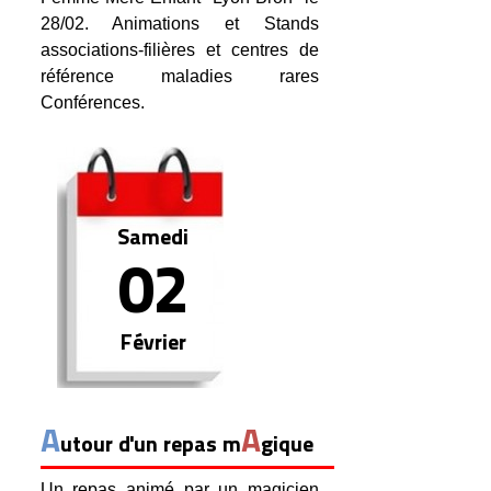
28/02. Animations et Stands
associations-filières et centres de
référence maladies rares
Conférences.
Samedi
02
Février
A
A
utour d'un repas m
gique
Un repas animé par un magicien