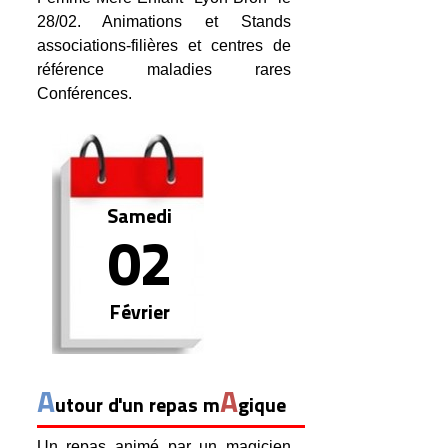
28/02. Animations et Stands
associations-filières et centres de
référence maladies rares
Conférences.
Samedi
02
Février
A
A
utour d'un repas m
gique
Un repas animé par un magicien