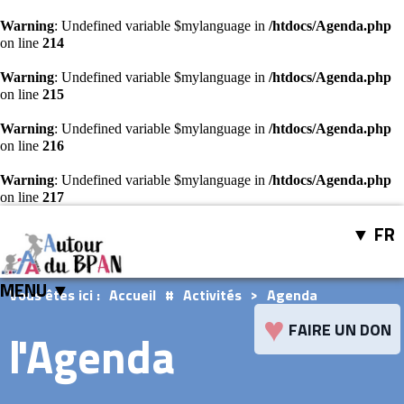
Warning
: Undefined variable $mylanguage in
/htdocs/Agenda.php
on line
214
Warning
: Undefined variable $mylanguage in
/htdocs/Agenda.php
on line
215
Warning
: Undefined variable $mylanguage in
/htdocs/Agenda.php
on line
216
Warning
: Undefined variable $mylanguage in
/htdocs/Agenda.php
on line
217
FR
MENU ▼
Vous êtes ici :
Accueil
#
Activités
>
Agenda
♥
FAIRE UN DON
l'Agenda