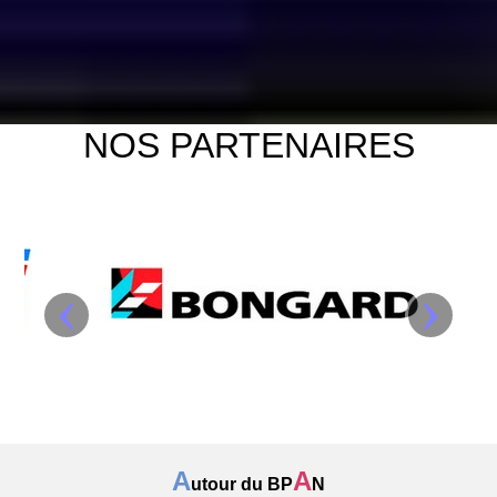
NOS PARTENAIRES
‹
›
A
A
utour du BP
N