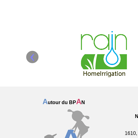
‹
A
A
utour du BP
N
1610