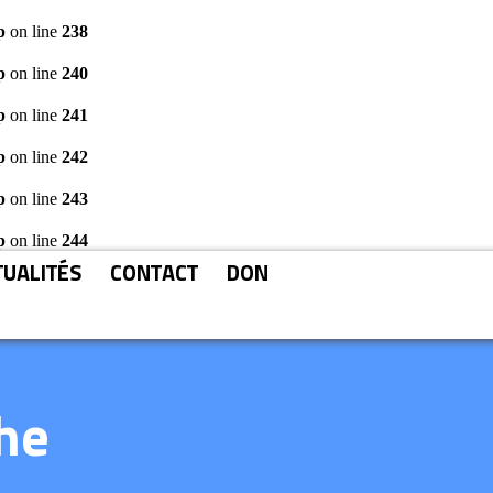
p
on line
238
p
on line
240
p
on line
241
p
on line
242
p
on line
243
p
on line
244
TUALITÉS
CONTACT
DON
che