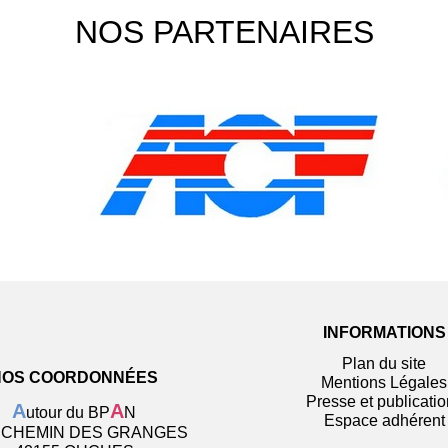
NOS PARTENAIRES
INFORMATIONS
Plan du site
NOS COORDONNÉES
Mentions Légales
Presse et publicati
A
A
utour du BP
N
Espace adhérent
, CHEMIN DES GRANGES