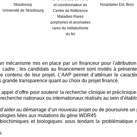
Strasbourg
Hospitalier Est, Bron
et coordonnateur du
Université de Strasbourg
Centre de Référence
Maladies Rares
porphyries et anomalies
rares du métabolisme
du fer
un mécanisme mis en place par un financeur pour l'attribution
 cadre ; les candidats au financement sont invités à présente
le contenu de leur projet. L’AAP permet d’atténuer le caractèr
 grande transparence quant au choix du projet financé.
appel d’offre pour soutenir la recherche clinique et précliniqu
recherche nationaux ou internationaux réalisés au sein d’établ
t d’aider au démarrage d’un nouveau projet ou de poursuivre un p
hologies liées aux mutations du gène WDR45
iochimiques et biologiques sous tendant la problématique rel
s